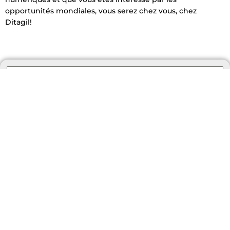
opportunités mondiales, vous serez chez vous, chez
Ditagil!
Resume/CV
*
Choose File
No file chosen
Cover Letter
Choose File
No file chosen